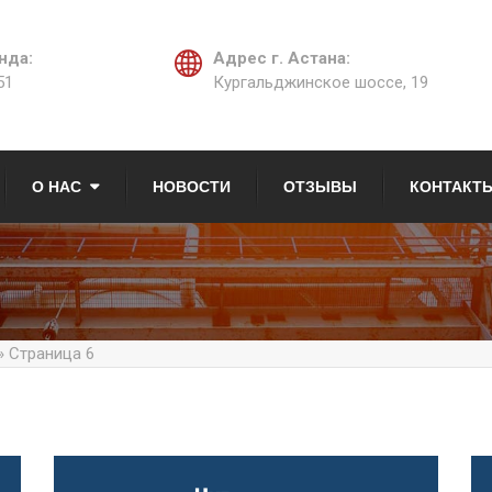
нда:
Адрес г. Астана:
51
Кургальджинское шоссе, 19
О НАС
НОВОСТИ
ОТЗЫВЫ
КОНТАКТ
» Страница 6