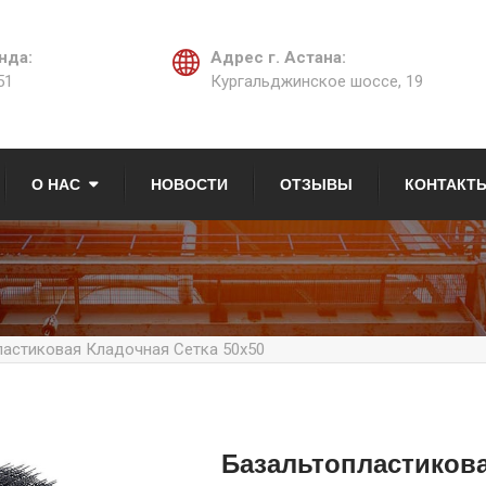
нда:
Адрес г. Астана:
51
Кургальджинское шоссе, 19
О НАС
НОВОСТИ
ОТЗЫВЫ
КОНТАКТ
ластиковая Кладочная Сетка 50х50
Базальтопластикова