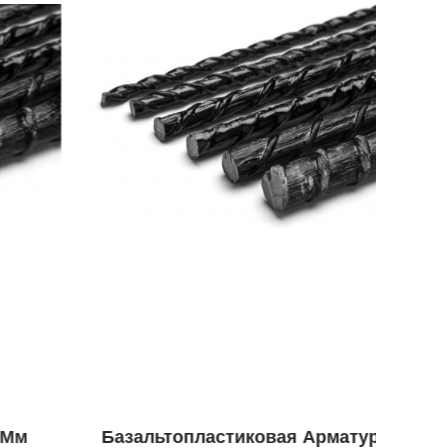
Базальтопластиковая Арматура 6 Мм
Тру